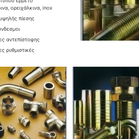
τύπου ερμέτο
ινα, ορειχάλκινα, inox
υψηλής πίεσης
νδεσμοι
ες αντεπίστοφης
ες ρυθμιστικές